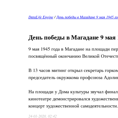
DataLife Engine
/
День победы в Магадане 9 мая 1945 го
День победы в Магадане 9 мая 
9 мая 1945 года в Магадане на площади п
посвящённый окончанию Великой Отечест
В 13 часов митинг открыл секретарь горк
председатель окружкома профсоюза Адолин
На площади у Дома культуры звучал финал
кинотеатре демонстрировался художествен
концерт художественной самодеятельности
24-01-2020, 02:42