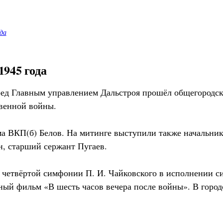
да
1945 года
еред Главным управлением Дальстроя прошёл общегородс
венной войны.
ома ВКП(б) Белов. На митинге выступили также начальни
, старший сержант Пугаев.
 четвёртой симфонии П. И. Чайковского в исполнении си
ный фильм «В шесть часов вечера после войны». В город
.