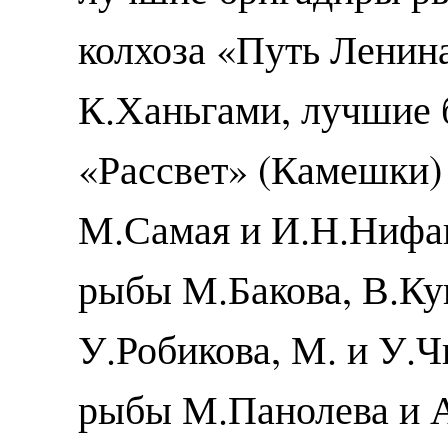
колхоза «Путь Ленин
К.Ханьгами, лучшие 
«Рассвет» (Камешки)
М.Самая и И.Н.Нифа
рыбы М.Бакова, В.Ку
У.Робикова, М. и У.
рыбы М.Панолева и А