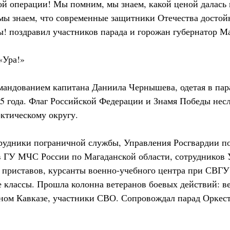
ой операции! Мы помним, мы знаем, какой ценой далась 
мы знаем, что современные защитники Отечества достойн
! поздравил участников парада и горожан губернатор М
«Ура!»
мандованием капитана Даниила Чернышева, одетая в пар
5 года. Флаг Российской Федерации и Знамя Победы нес
ктическому округу.
рудники пограничной службы, Управления Росгвардии п
ов ГУ МЧС России по Магаданской области, сотрудников
 приставов, курсанты военно-учебного центра при СВ
 классы. Прошла колонна ветеранов боевых действий: в
ном Кавказе, участники СВО. Сопровождал парад Оркест