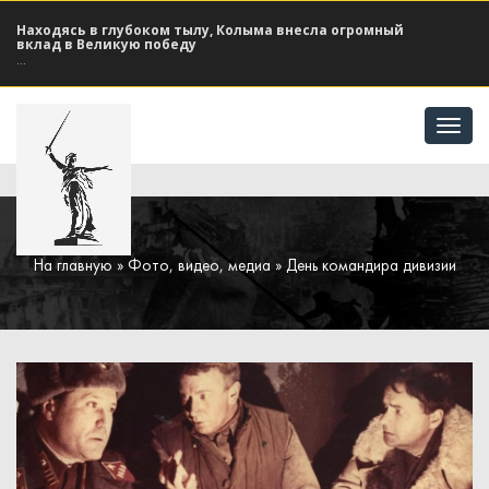
Находясь в глубоком тылу, Колыма внесла огромный
вклад в Великую победу
...
Отк
мен
На главную
»
Фото, видео, медиа
» День командира дивизии