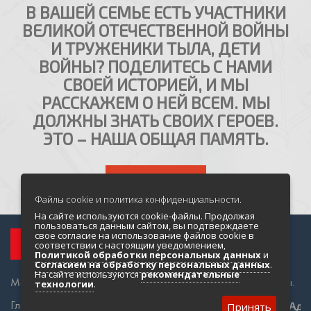
В ВАШЕЙ СЕМЬЕ ЕСТЬ УЧАСТНИКИ
ВЕЛИКОЙ ОТЕЧЕСТВЕННОЙ ВОЙНЫ
И ТРУЖЕНИКИ ТЫЛА, ДЕТИ
ВОЙНЫ? ПОДЕЛИТЕСЬ С НАМИ
СВОЕЙ ИСТОРИЕЙ, И МЫ
РАССКАЖЕМ О НЕЙ ВСЕМ. МЫ
ДОЛЖНЫ ЗНАТЬ СВОИХ ГЕРОЕВ.
ЭТО – НАША ОБЩАЯ ПАМЯТЬ.
НАПИСАТЬ НАМ
Файлы cookie и политика конфиденциальности.
На сайте используются cookie-файлы. Продолжая
пользоваться данным сайтом, вы подтверждаете
свое согласие на использование файлов cookie в
соответствии с настоящим уведомлением,
Политикой обработки персональных данных
и
Согласием на обработку персональных данных
.
На сайте используются
рекомендательные
Магадан и Колыма во время Великой Отечественной войны.
технологии
.
Главная
О проекте
Адр
Принять