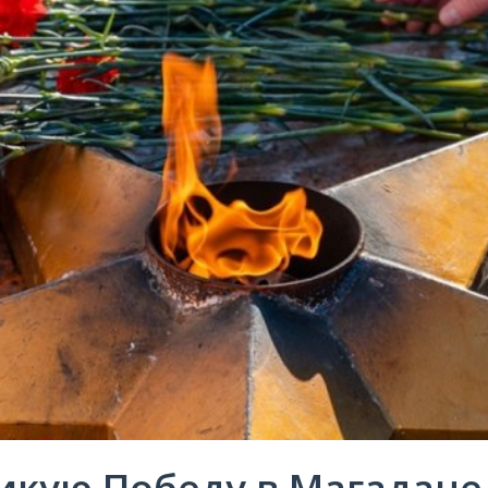
икую Победу в Магадане 