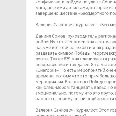
конфликтах, и пойдем по улице Ленин
магаданскими артистами, которые исп
завершено шествие «Бессмертного пол
Валерия Санкович, журналист: «Бессм
Даниил Сомов, руководитель региона
войне: Ну это «Георгиевская ленточка
нас уже вот сейчас, но активная разда
раздавать символ Победы, георгиевск
ленты. Также 8?9 мая планируются разл
поздравления и так далее. 8-го мы с
«Снегорке». То есть мероприятий очен
времени, потому что это прям большо
мероприятия. Волонтеры Победы прово
как флэш-мобом танцевать вальс. То е
эмоционально, потому что это круто, э
важность, почему песни подбираются к
Валерия Санкович, журналист: Этот го
половину мая и на лето?