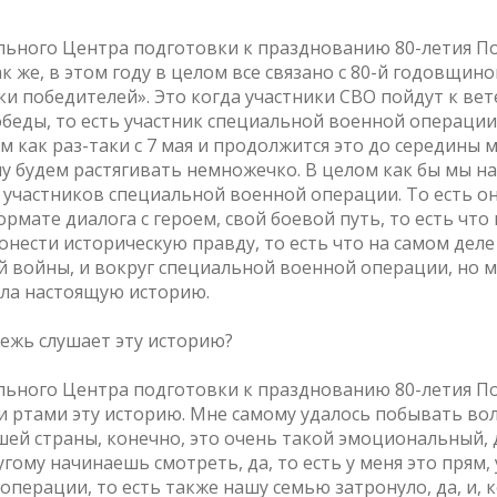
льного Центра подготовки к празднованию 80-летия П
так же, в этом году в целом все связано с 80-й годовщин
ики победителей». Это когда участники СВО пойдут к ве
обеды, то есть участник специальной военной операции
 как раз-таки с 7 мая и продолжится это до середины м
му будем растягивать немножечко. В целом как бы мы н
участников специальной военной операции. То есть он
рмате диалога с героем, свой боевой путь, то есть что
нести историческую правду, то есть что на самом дел
й войны, и вокруг специальной военной операции, но м
ала настоящую историю.
дежь слушает эту историю?
льного Центра подготовки к празднованию 80-летия П
и ртами эту историю. Мне самому удалось побывать в
ей страны, конечно, это очень такой эмоциональный, д
ругому начинаешь смотреть, да, то есть у меня это прям
операции, то есть также нашу семью затронуло, да, и, 