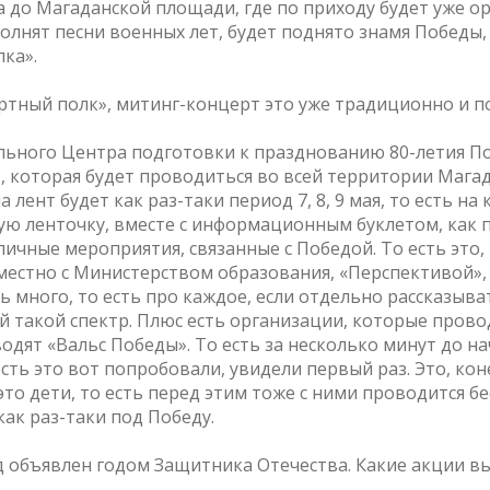
а до Магаданской площади, где по приходу будет уже 
олнят песни военных лет, будет поднято знамя Победы,
ка».
ертный полк», митинг-концерт это уже традиционно и п
льного Центра подготовки к празднованию 80-летия П
», которая будет проводиться во всей территории Магада
ча лент будет как раз-таки период 7, 8, 9 мая, то есть 
ую ленточку, вместе с информационным буклетом, как п
ичные мероприятия, связанные с Победой. То есть это, 
овместно с Министерством образования, «Перспективой»
ь много, то есть про каждое, если отдельно рассказыва
й такой спектр. Плюс есть организации, которые пров
дят «Вальс Победы». То есть за несколько минут до н
сть это вот попробовали, увидели первый раз. Это, кон
то дети, то есть перед этим тоже с ними проводится бе
ак раз-таки под Победу.
д объявлен годом Защитника Отечества. Какие акции вы