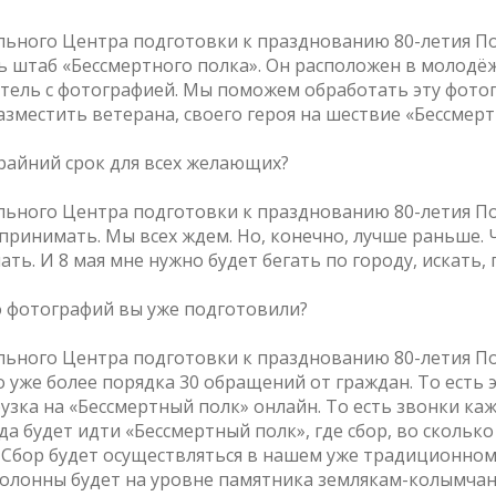
льного Центра подготовки к празднованию 80-летия П
ать штаб «Бессмертного полка». Он расположен в молодё
тель с фотографией. Мы поможем обработать эту фото
зместить ветерана, своего героя на шествие «Бессмерт
крайний срок для всех желающих?
льного Центра подготовки к празднованию 80-летия П
м принимать. Мы всех ждем. Но, конечно, лучше раньше.
ть. И 8 мая мне нужно будет бегать по городу, искать,
о фотографий вы уже подготовили?
льного Центра подготовки к празднованию 80-летия П
 уже более порядка 30 обращений от граждан. То есть э
узка на «Бессмертный полк» онлайн. То есть звонки каж
а будет идти «Бессмертный полк», где сбор, во сколько
. Сбор будет осуществляться в нашем уже традиционно
олонны будет на уровне памятника землякам-колымчан