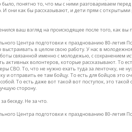
о было, понятно то, что мы с ними разговариваем перед
о. И они как бы рассказывают, и дети прям с открытыми
енился ваш взгляд на происходящее после того, как вы
льного Центра подготовки к празднованию 80-летия П
о выстраивать в целом свою работу. У нас в молодежно
оты связанной именно с молодежью, с сохранением ис
ть активных волонтеров, которые рассказывают. То е
ы СВО. То, что не нужно ехать туда за ленточку, не ну
 и отправить ее там бойцу. То есть для бойцов это оч
с собой. То есть даже вот такой вот поступок, это такой
лучшую сторону.
а беседу. Не за что.
льного Центра подготовки к празднованию 80-летия П