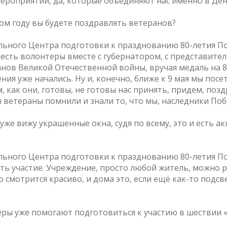
мероприятий, да, которые объединяют нас именно в Де
том году вы будете поздравлять ветеранов?
льного Центра подготовки к празднованию 80-летия П
 есть волонтеры вместе с губернатором, с представит
нов Великой Отечественной войны, вручая медаль на 8
ния уже начались. Ну и, конечно, ближе к 9 мая мы пос
, как они, готовы, не готовы нас принять, придем, поз
ветераны помнили и знали то, что мы, наследники Побе
уже вижу украшенные окна, судя по всему, это и есть а
льного Центра подготовки к празднованию 80-летия П
ь участие. Учреждение, просто любой житель, можно р
о смотрится красиво, и дома это, если ещё как-то подс
ры уже помогают подготовиться к участию в шествии «Б