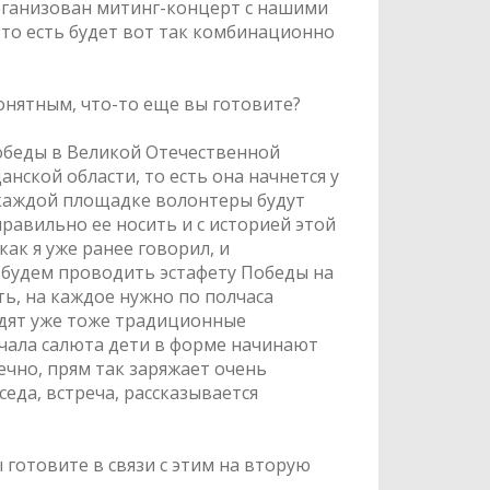
организован митинг-концерт с нашими
 то есть будет вот так комбинационно
онятным, что-то еще вы готовите?
обеды в Великой Отечественной
нской области, то есть она начнется у
на каждой площадке волонтеры будут
равильно ее носить и с историей этой
как я уже ранее говорил, и
, будем проводить эстафету Победы на
ть, на каждое нужно по полчаса
одят уже тоже традиционные
ачала салюта дети в форме начинают
ечно, прям так заряжает очень
седа, встреча, рассказывается
 готовите в связи с этим на вторую