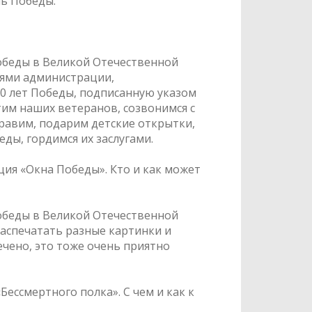
нь Победы.
обеды в Великой Отечественной
елями администрации,
0 лет Победы, подписанную указом
етим наших ветеранов, созвонимся с
дравим, подарим детские открытки,
ды, гордимся их заслугами.
кция «Окна Победы». Кто и как может
обеды в Великой Отечественной
аспечатать разные картинки и
вечено, это тоже очень приятно
ессмертного полка». С чем и как к