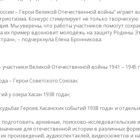
России – Герои Великой Отечественной войны” играет 
триотизма. Конкурс стимулирует не только творческую 
дия. Мы уверены, что работы участников помогут сохр
 а их пример вдохновит молодёжь на защиту Родины. 
тран», – подчеркнула Елена Бронникова.
 – участники Великой Отечественной войны 1941 – 1945
года – Герои Советского Союза»;
й у озера Хасан 1938 года»;
 судьбах Героев Хасанских событий 1938 года» и отдел
 подготовить архивные, поисково-исследовательские 
 значение для отечественной истории в различных форма
ских произведений, аудиоспектаклей, видеосюжетов и н