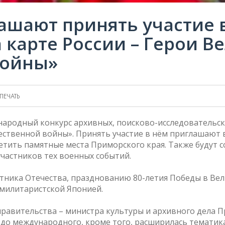
шают принять участие в
 карте России – Герои В
войны»
ПЕЧАТЬ
ародный конкурс архивных, поисково-исследовательски
чественной войны». Принять участие в нём приглашают 
тить памятные места Приморского края. Также будут с
частников тех военных событий.
тника Отечества, празднованию 80-летия Победы в Вел
милитаристской Японией.
правительства – министра культуры и архивного дела 
я до международного, кроме того, расширилась тематика