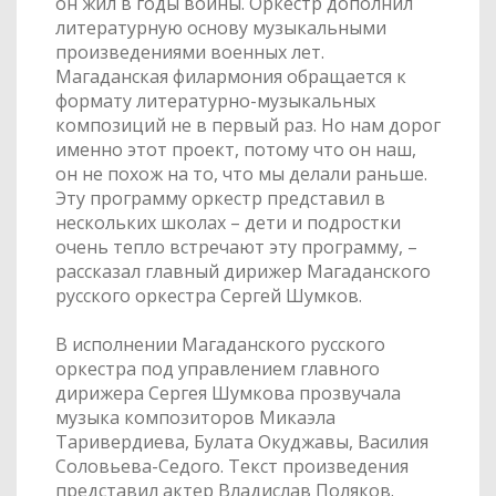
он жил в годы войны. Оркестр дополнил
литературную основу музыкальными
произведениями военных лет.
Магаданская филармония обращается к
формату литературно-музыкальных
композиций не в первый раз. Но нам дорог
именно этот проект, потому что он наш,
он не похож на то, что мы делали раньше.
Эту программу оркестр представил в
нескольких школах – дети и подростки
очень тепло встречают эту программу, –
рассказал главный дирижер Магаданского
русского оркестра Сергей Шумков.
В исполнении Магаданского русского
оркестра под управлением главного
дирижера Сергея Шумкова прозвучала
музыка композиторов Микаэла
Таривердиева, Булата Окуджавы, Василия
Соловьева-Седого. Текст произведения
представил актер Владислав Поляков.