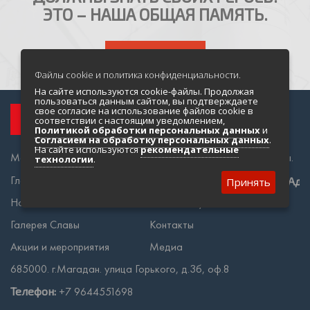
ЭТО – НАША ОБЩАЯ ПАМЯТЬ.
НАПИСАТЬ НАМ
Файлы cookie и политика конфиденциальности.
На сайте используются cookie-файлы. Продолжая
пользоваться данным сайтом, вы подтверждаете
свое согласие на использование файлов cookie в
соответствии с настоящим уведомлением,
Политикой обработки персональных данных
и
Согласием на обработку персональных данных
.
На сайте используются
рекомендательные
Магадан и Колыма во время Великой Отечественной войны.
технологии
.
Главная
О проекте
Адр
Принять
Новости Победы
Статьи и публикации
Галерея Славы
Контакты
Акции и мероприятия
Медиа
685000. г.Магадан. улица Горького, д.3б, оф.8
Телефон:
+7 9644551698