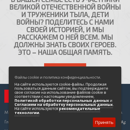
ВЕЛИКОЙ ОТЕЧЕСТВЕННОЙ ВОЙНЫ
И ТРУЖЕНИКИ ТЫЛА, ДЕТИ
ВОЙНЫ? ПОДЕЛИТЕСЬ С НАМИ
СВОЕЙ ИСТОРИЕЙ, И МЫ
РАССКАЖЕМ О НЕЙ ВСЕМ. МЫ
ДОЛЖНЫ ЗНАТЬ СВОИХ ГЕРОЕВ.
ЭТО – НАША ОБЩАЯ ПАМЯТЬ.
НАПИСАТЬ НАМ
Файлы cookie и политика конфиденциальности.
На сайте используются cookie-файлы. Продолжая
пользоваться данным сайтом, вы подтверждаете
свое согласие на использование файлов cookie в
соответствии с настоящим уведомлением,
Политикой обработки персональных данных
и
Согласием на обработку персональных данных
.
На сайте используются
рекомендательные
Магадан и Колыма во время Великой Отечественной войны.
технологии
.
Главная
О проекте
Адр
Принять