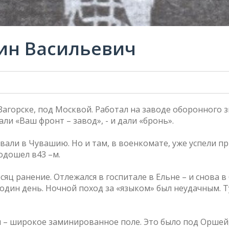
ин Васильевич
Загорске, под Москвой. Работал на заводе оборонного 
ли «Ваш фронт – завод», - и дали «бронь».
овали в Чувашию. Но и там, в военкомате, уже успели п
подошел в43 –м.
ц ранение. Отлежался в госпитале в Ельне – и снова в 
 один день. Ночной поход за «языком» был неудачным. 
 широкое заминированное поле. Это было под Оршей, чт