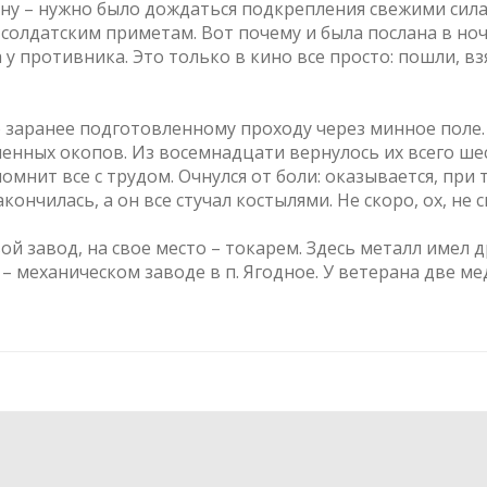
у – нужно было дождаться подкрепления свежими силам
 солдатским приметам. Вот почему и была послана в но
 у противника. Это только в кино все просто: пошли, взя
по заранее подготовленному проходу через минное поле
шенных окопов. Из восемнадцати вернулось их всего шес
мнит все с трудом. Очнулся от боли: оказывается, при
ончилась, а он все стучал костылями. Не скоро, ох, не 
вой завод, на свое место – токарем. Здесь металл имел д
 механическом заводе в п. Ягодное. У ветерана две мед