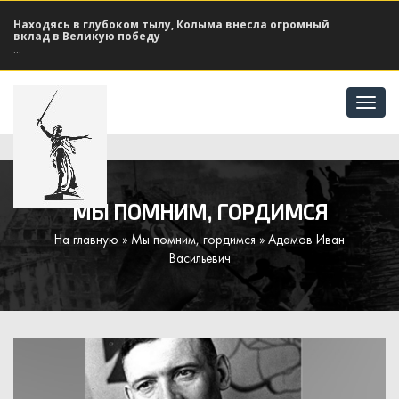
Находясь в глубоком тылу, Колыма внесла огромный
вклад в Великую победу
...
Отк
мен
МЫ ПОМНИМ, ГОРДИМСЯ
На главную
»
Мы помним, гордимся
» Адамов Иван
Васильевич