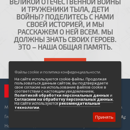
ВЕЛИКОЙ ОТЕЧЕСТВЕННОЙ ВОЙНЫ
И ТРУЖЕНИКИ ТЫЛА, ДЕТИ
ВОЙНЫ? ПОДЕЛИТЕСЬ С НАМИ
СВОЕЙ ИСТОРИЕЙ, И МЫ
РАССКАЖЕМ О НЕЙ ВСЕМ. МЫ
ДОЛЖНЫ ЗНАТЬ СВОИХ ГЕРОЕВ.
ЭТО – НАША ОБЩАЯ ПАМЯТЬ.
НАПИСАТЬ НАМ
Файлы cookie и политика конфиденциальности.
На сайте используются cookie-файлы. Продолжая
пользоваться данным сайтом, вы подтверждаете
свое согласие на использование файлов cookie в
соответствии с настоящим уведомлением,
Политикой обработки персональных данных
и
Согласием на обработку персональных данных
.
На сайте используются
рекомендательные
Магадан и Колыма во время Великой Отечественной войны.
технологии
.
Главная
О проекте
Принять
Адр
Новости Победы
Статьи и публикации